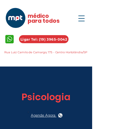
médico
para todos
Ligar Tel: (19) 3965-0042
Rua Luiz Camilo de Camargo, 175 - Centro Hortolândia/SP
Psicologia
Agende Agora