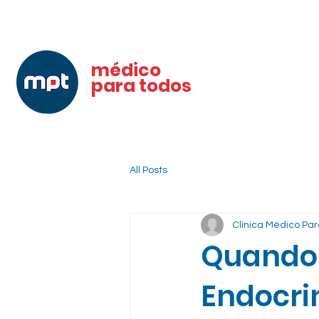
médico
para todos
All Posts
Clínica Médico Pa
Quando
Endocri