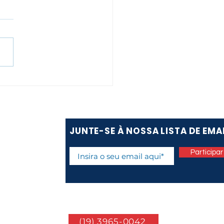
embro Laranja: Cuide
ua Pele! 🟠
JUNTE-SE À NOSSA LISTA DE EMA
Participar
(19) 3965-0042