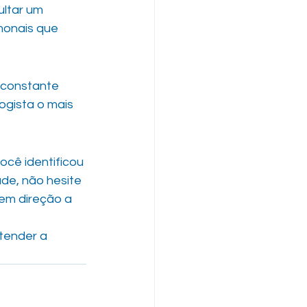
ultar um 
monais que 
 constante 
ogista o mais 
cê identificou 
de, não hesite 
em direção a 
tender a 